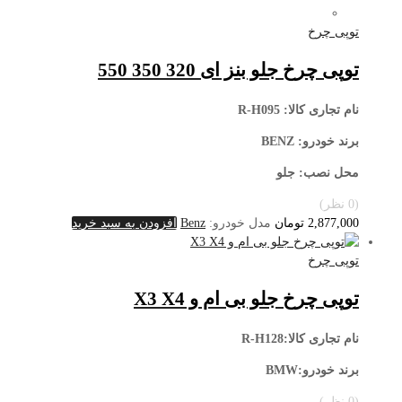
توپی چرخ
توپی چرخ جلو بنز ای 320 350 550
نام تجاری کالا
: R-H095
برند خودرو: BENZ
محل نصب
: جلو
(0 نظر)
2,877,000
تومان
مدل خودرو:
Benz
افزودن به سبد خرید
توپی چرخ
توپی چرخ جلو بی ام و X3 X4
نام تجاری کالا:R-H128
برند خودرو:BMW
(0 نظر)