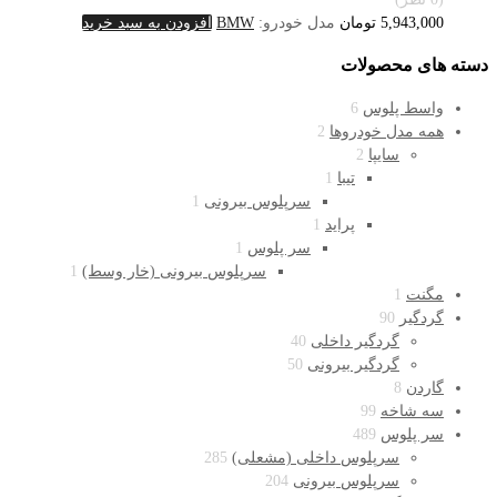
5,943,000
تومان
مدل خودرو:
BMW
افزودن به سبد خرید
دسته های محصولات
واسط پلوس
6
همه مدل خودروها
2
سایپا
2
تیبا
1
سرپلوس بیرونی
1
پراید
1
سر پلوس
1
سرپلوس بیرونی (خار وسط)
1
مگنت
1
گردگیر
90
گردگیر داخلی
40
گردگیر بیرونی
50
گاردن
8
سه شاخه
99
سر پلوس
489
سرپلوس داخلی (مشعلی)
285
سرپلوس بیرونی
204