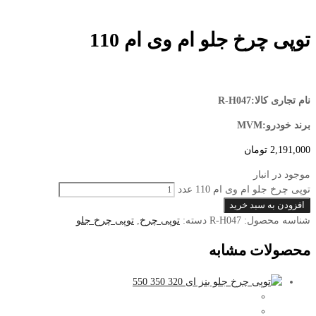
توپی چرخ جلو ام وی ام 110
نام تجاری کالا:R-H047
برند خودرو:MVM
2,191,000
تومان
موجود در انبار
توپی چرخ جلو ام وی ام 110 عدد
افزودن به سبد خرید
شناسه محصول:
R-H047
دسته:
توپی چرخ
,
توپی چرخ جلو
محصولات مشابه