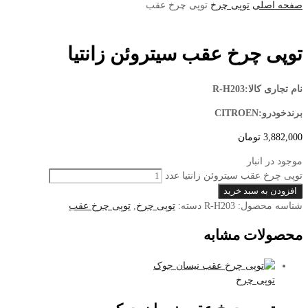
صفحه اصلی
توپی چرخ
توپی چرخ عقب
توپی چرخ عقب سیتروئن زانتیا
نام تجاری کالا:R-H203
برندخودرو:CITROEN
3,882,000
تومان
موجود در انبار
توپی چرخ عقب سیتروئن زانتیا عدد
افزودن به سبد خرید
شناسه محصول:
R-H203
دسته:
توپی چرخ
,
توپی چرخ عقب
محصولات مشابه
توپی چرخ