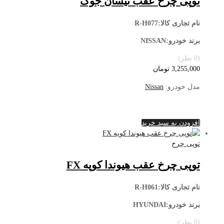
توپی چرخ عقب نیسان جوک
نام تجاری کالا:R-H077
برند خودرو:NISSAN
(0 نظر)
3,255,000
تومان
مدل خودرو:
Nissan
افزودن به سبد خرید
توپی چرخ
توپی چرخ عقب هیوندا کوپه FX
نام تجاری کالا:R-H061
برند خودرو:HYUNDAI
(0 نظر)