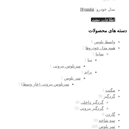
مدل خودرو:
Hyundai
اطلاعات بیشتر
دسته های محصولات
واسط پلوس
6
همه مدل خودروها
2
سایپا
2
تیبا
1
سرپلوس بیرونی
1
پراید
1
سر پلوس
1
سرپلوس بیرونی (خار وسط)
1
مگنت
1
گردگیر
90
گردگیر داخلی
40
گردگیر بیرونی
50
گاردن
8
سه شاخه
99
سر پلوس
489