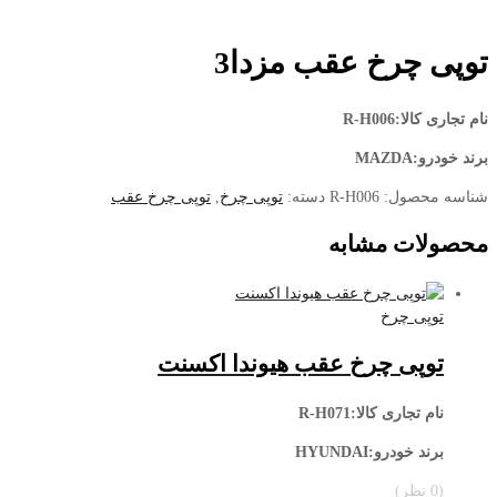
توپی چرخ عقب مزدا3
نام تجاری کالا:R-H006
برند خودرو:MAZDA
شناسه محصول:
R-H006
دسته:
توپی چرخ
,
توپی چرخ عقب
محصولات مشابه
توپی چرخ
توپی چرخ عقب هیوندا اکسنت
نام تجاری کالا:R-H071
برند خودرو:HYUNDAI
(0 نظر)