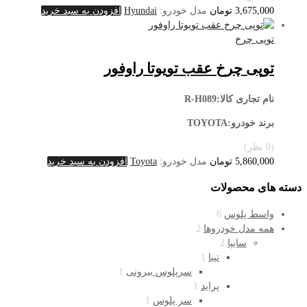
3,675,000
تومان
مدل خودرو:
Hyundai
افزودن به سبد خرید
توپی چرخ
توپی چرخ عقب تویوتا راوفور
نام تجاری کالا:R-H089
برند خودرو:TOYOTA
(0 نظر)
5,860,000
تومان
مدل خودرو:
Toyota
افزودن به سبد خرید
دسته های محصولات
واسط پلوس
6
همه مدل خودروها
2
سایپا
2
تیبا
1
سرپلوس بیرونی
1
پراید
1
سر پلوس
1