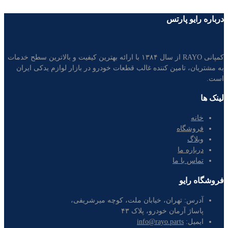
درباره رایو پارتس
کمپانی RAYO از سال ۱۳۸۴ با ارائه بهترین کیفیت و بالاترین سطح خدمات
به مشتریان، تامین کننده غالب قطعات خودرو در بازار لوازم یدکی ایران
است.
لینک ها
خانه
فروشگاه
وبلاگ
درباره ما
تماس با ما
فروشگاه رایو
آدرس:
تهران، خیابان ملت، کوچه میرشریفی،
پاساژ آرمان خودرو، پلاک ۴۳
ایمیل:
info@rayo.parts