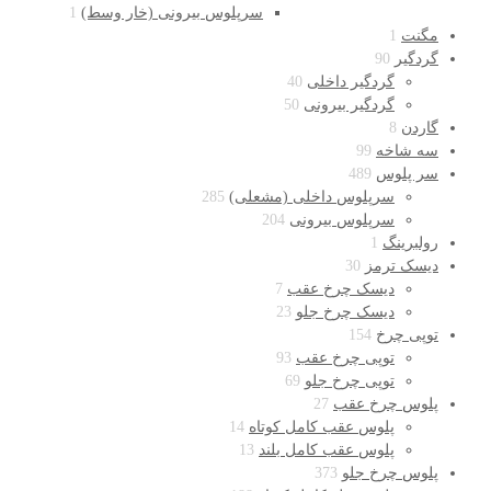
سرپلوس بیرونی (خار وسط)
1
مگنت
1
گردگیر
90
گردگیر داخلی
40
گردگیر بیرونی
50
گاردن
8
سه شاخه
99
سر پلوس
489
سرپلوس داخلی (مشعلی)
285
سرپلوس بیرونی
204
رولبرینگ
1
دیسک ترمز
30
دیسک چرخ عقب
7
دیسک چرخ جلو
23
توپی چرخ
154
توپی چرخ عقب
93
توپی چرخ جلو
69
پلوس چرخ عقب
27
پلوس عقب کامل کوتاه
14
پلوس عقب کامل بلند
13
پلوس چرخ جلو
373