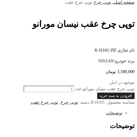
صفحه اصلی
توپی چرخ
توپی چرخ عقب
توپی چرخ عقب نیسان مورانو
نام تجاری کالا:R-H105
برند خودرو:NISSAN
3,580,000
تومان
موجود در انبار
توپی چرخ عقب نیسان مورانو عدد
افزودن به سبد خرید
شناسه محصول:
R-H105
دسته:
توپی چرخ
,
توپی چرخ عقب
توضیحات
توضیحات