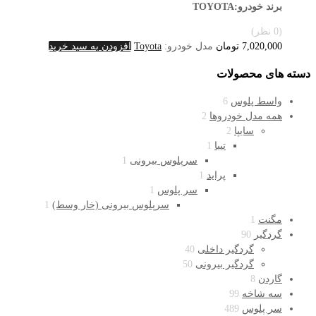
برند خودرو:TOYOTA
(0 نظر)
7,020,000
تومان
مدل خودرو:
Toyota
افزودن به سبد خرید
دسته های محصولات
واسط پلوس
6
همه مدل خودروها
2
سایپا
2
تیبا
1
سرپلوس بیرونی
1
پراید
1
سر پلوس
1
سرپلوس بیرونی (خار وسط)
1
مگنت
1
گردگیر
90
گردگیر داخلی
40
گردگیر بیرونی
50
گاردن
8
سه شاخه
99
سر پلوس
489