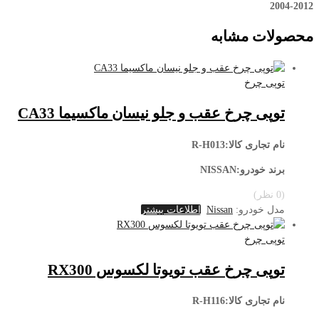
2004-2012
محصولات مشابه
توپی چرخ
توپی چرخ عقب و جلو نیسان ماکسیما CA33
نام تجاری کالا:R-H013
برند خودرو:NISSAN
(0 نظر)
مدل خودرو:
Nissan
اطلاعات بیشتر
توپی چرخ
توپی چرخ عقب تویوتا لکسوس RX300
نام تجاری کالا:R-H116