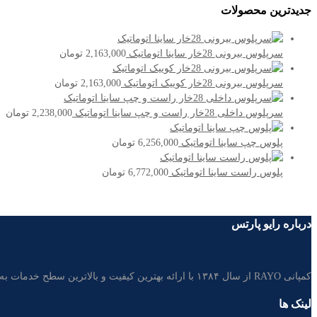
جدیدترین محصولات
سرپلوس بیرونی 28خار ساینا اتوماتیک
2,163,000
تومان
سرپلوس بیرونی 28خار کوییک اتوماتیک
2,163,000
تومان
سرپلوس داخلی 28خار راست و چپ ساینا اتوماتیک
2,238,000
تومان
پلوس چپ ساینا اتوماتیک
6,256,000
تومان
پلوس راست ساینا اتوماتیک
6,772,000
تومان
درباره رایو پارتس
کمپانی RAYO از سال ۱۳۸۴ با ارائه بهترین کیفیت و بالاترین سطح خدمات به مشتریان، تامین کننده غالب قطعات خودرو در بازار لوازم یدکی ایران است.
لینک ها