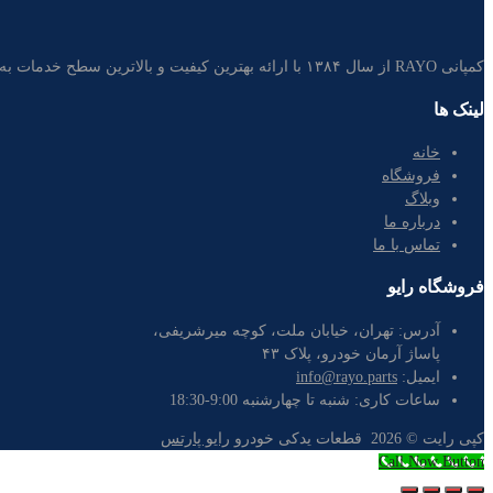
کمپانی RAYO از سال ۱۳۸۴ با ارائه بهترین کیفیت و بالاترین سطح خدمات به مشتریان، تامین کننده غالب قطعات خودرو در بازار لوازم یدکی ایران است.
لینک ها
خانه
فروشگاه
وبلاگ
درباره ما
تماس با ما
فروشگاه رایو
آدرس:
تهران، خیابان ملت، کوچه میرشریفی،
پاساژ آرمان خودرو، پلاک ۴۳
ایمیل:
info@rayo.parts
ساعات کاری:
شنبه تا چهارشنبه 9:00-18:30
کپی رایت ©
2026
قطعات یدکی خودرو
رایو پارتس
Call Now Button