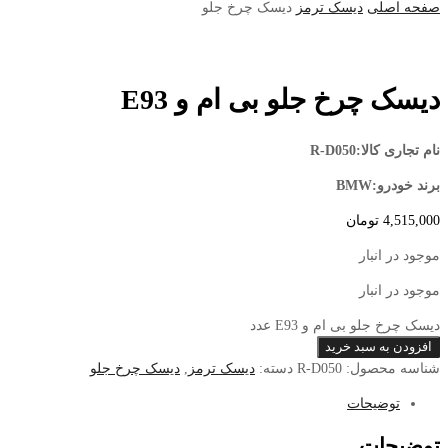
صفحه اصلی
دیسک ترمز
دیسک چرخ جلو
دیسک چرخ جلو بی ام و E93
نام تجاری کالا:R-D050
برند خودرو:BMW
4,515,000
تومان
موجود در انبار
موجود در انبار
دیسک چرخ جلو بی ام و E93 عدد
افزودن به سبد خرید
شناسه محصول:
R-D050
دسته:
دیسک ترمز
,
دیسک چرخ جلو
توضیحات
توضیحات