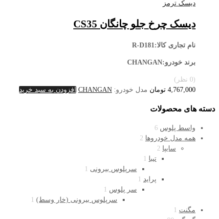
دیسک ترمز
دیسک چرخ جلو چانگان CS35
نام تجاری کالا:R-D181
برند خودرو:CHANGAN
(0 نظر)
4,767,000
تومان
مدل خودرو:
CHANGAN
افزودن به سبد خرید
دسته های محصولات
واسط پلوس
6
همه مدل خودروها
2
سایپا
2
تیبا
1
سرپلوس بیرونی
1
پراید
1
سر پلوس
1
سرپلوس بیرونی (خار وسط)
1
مگنت
1