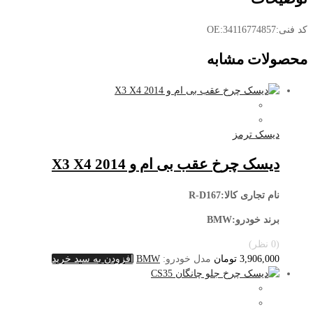
کد فنی:OE:34116774857
محصولات مشابه
دیسک ترمز
دیسک چرخ عقب بی ام و 2014 X3 X4
نام تجاری کالا:R-D167
برند خودرو:BMW
(0 نظر)
3,906,000
تومان
مدل خودرو:
BMW
افزودن به سبد خرید