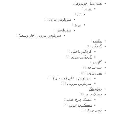
همه مدل خودروها
2
سایپا
2
تیبا
1
سرپلوس بیرونی
1
پراید
1
سر پلوس
1
سرپلوس بیرونی (خار وسط)
1
مگنت
1
گردگیر
90
گردگیر داخلی
40
گردگیر بیرونی
50
گاردن
8
سه شاخه
99
سر پلوس
489
سرپلوس داخلی (مشعلی)
285
سرپلوس بیرونی
204
رولبرینگ
1
دیسک ترمز
30
دیسک چرخ عقب
7
دیسک چرخ جلو
23
توپی چرخ
154