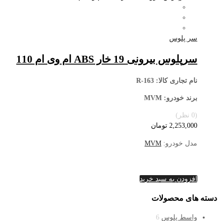
سر پلوس
سرپلوس بیرونی 19 خار ABS ام وی ام 110
نام تجاری کالا
: R-163
برند خودرو: MVM
(0 نظر)
2,253,000
تومان
مدل خودرو:
MVM
افزودن به سبد خرید
دسته های محصولات
واسط پلوس
6