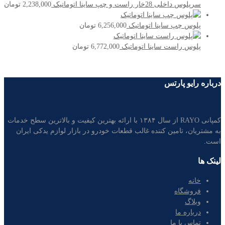
سرپلوس داخلی 28خار راست و چپ ساینا اتوماتیک
2,238,000
تومان
پلوس چپ ساینا اتوماتیک
6,256,000
تومان
پلوس راست ساینا اتوماتیک
6,772,000
تومان
درباره رایو پارتس
کمپانی RAYO از سال ۱۳۸۴ با ارائه بهترین کیفیت و بالاترین سطح خدمات
به مشتریان، تامین کننده غالب قطعات خودرو در بازار لوازم یدکی ایران
است.
لینک ها
خانه
فروشگاه
وبلاگ
درباره ما
تماس با ما