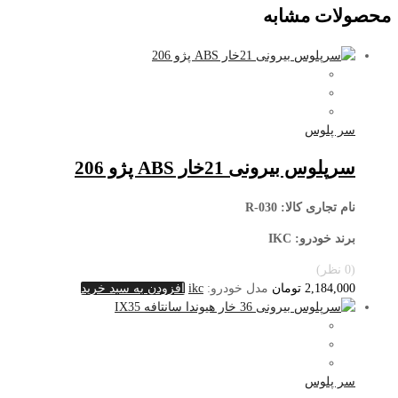
محصولات مشابه
سر پلوس
سرپلوس بیرونی 21خار ABS پژو 206
نام تجاری کالا
: R-030
برند خودرو: IKC
(0 نظر)
2,184,000
تومان
مدل خودرو:
ikc
افزودن به سبد خرید
سر پلوس