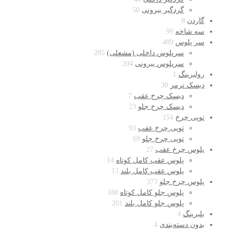
گردگیر بیرونی
50
گاردن
8
سه شاخه
99
سر پلوس
489
سرپلوس داخلی (مشعلی)
285
سرپلوس بیرونی
204
رولبرینگ
1
دیسک ترمز
30
دیسک چرخ عقب
7
دیسک چرخ جلو
23
توپی چرخ
154
توپی چرخ عقب
93
توپی چرخ جلو
69
پلوس چرخ عقب
27
پلوس عقب کامل کوتاه
14
پلوس عقب کامل بلند
13
پلوس چرخ جلو
373
پلوس جلو کامل کوتاه
188
پلوس جلو کامل بلند
201
بلبرینگ
4
بدون دسته‌بندی
4