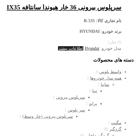
سرپلوس بیرونی 36 خار هیوندا سانتافه IX35
نام تجاری کالا
: R-535
برند خودرو: HYUNDAI
(0 نظر)
مدل خودرو:
Hyundai
اطلاعات بیشتر
دسته های محصولات
واسط پلوس
6
همه مدل خودروها
2
سایپا
2
تیبا
1
سرپلوس بیرونی
1
پراید
1
سر پلوس
1
سرپلوس بیرونی (خار وسط)
1
مگنت
1
گردگیر
90
گردگیر داخلی
40