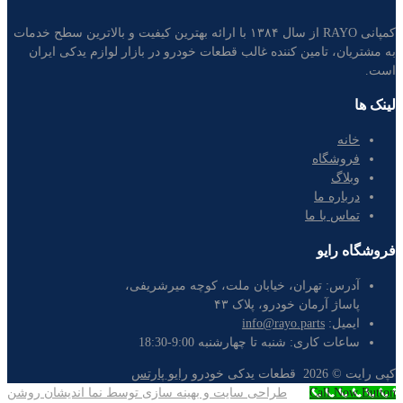
کمپانی RAYO از سال ۱۳۸۴ با ارائه بهترین کیفیت و بالاترین سطح خدمات
به مشتریان، تامین کننده غالب قطعات خودرو در بازار لوازم یدکی ایران
است.
لینک ها
خانه
فروشگاه
وبلاگ
درباره ما
تماس با ما
فروشگاه رایو
آدرس:
تهران، خیابان ملت، کوچه میرشریفی،
پاساژ آرمان خودرو، پلاک ۴۳
ایمیل:
info@rayo.parts
ساعات کاری:
شنبه تا چهارشنبه 9:00-18:30
کپی رایت ©
2026
قطعات یدکی خودرو
رایو پارتس
Call Now Button
طراحی سایت و بهینه سازی توسط نما اندیشان روشن