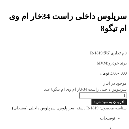
سرپلوس داخلی راست 34خار ام وی
ام تیگو8
نام تجاری کالا:R-1819
برند خودرو:MVM
3,087,000
تومان
موجود در انبار
سرپلوس داخلی راست 34خار ام وی ام تیگو8 عدد
افزودن به سبد خرید
شناسه محصول:
R-1819
دسته:
سر پلوس
,
سرپلوس داخلی (مشعلی)
توضیحات