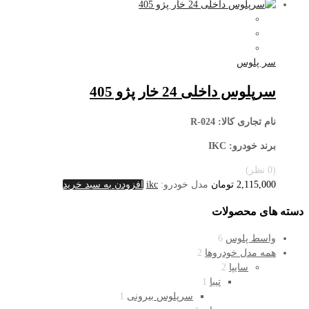
سر پلوس
سرپلوس داخلی 24 خار پژو 405
نام تجاری کالا
: R-024
برند خودرو: IKC
(0 نظر)
2,115,000
تومان
مدل خودرو:
ikc
افزودن به سبد خرید
دسته های محصولات
واسط پلوس
6
همه مدل خودروها
2
سایپا
2
تیبا
1
سرپلوس بیرونی
1