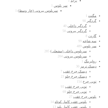
پراید
1
سر پلوس
1
سرپلوس بیرونی (خار وسط)
1
مگنت
1
گردگیر
90
گردگیر داخلی
40
گردگیر بیرونی
50
گاردن
8
سه شاخه
99
سر پلوس
489
سرپلوس داخلی (مشعلی)
285
سرپلوس بیرونی
204
رولبرینگ
1
دیسک ترمز
30
دیسک چرخ عقب
7
دیسک چرخ جلو
23
توپی چرخ
154
توپی چرخ عقب
93
توپی چرخ جلو
69
پلوس چرخ عقب
27
پلوس عقب کامل کوتاه
14
پلوس عقب کامل بلند
13