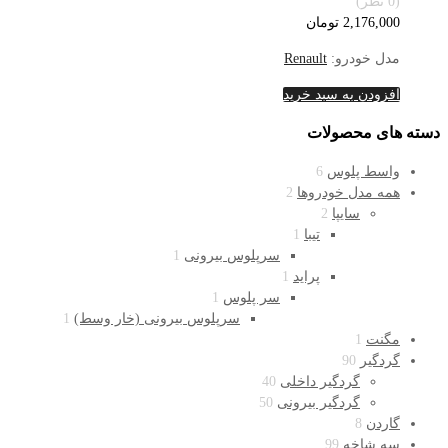
(0 نظر)
2,176,000
تومان
مدل خودرو:
Renault
افزودن به سبد خرید
دسته های محصولات
واسط پلوس
6
همه مدل خودروها
2
سایپا
2
تیبا
1
سرپلوس بیرونی
1
پراید
1
سر پلوس
1
سرپلوس بیرونی (خار وسط)
1
مگنت
1
گردگیر
90
گردگیر داخلی
40
گردگیر بیرونی
50
گاردن
8
سه شاخه
99