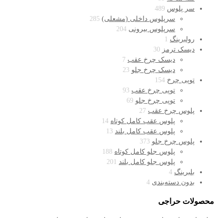
سر پلوس
489
سرپلوس داخلی (مشعلی)
285
سرپلوس بیرونی
204
رولبرینگ
1
دیسک ترمز
30
دیسک چرخ عقب
7
دیسک چرخ جلو
23
توپی چرخ
154
توپی چرخ عقب
93
توپی چرخ جلو
69
پلوس چرخ عقب
27
پلوس عقب کامل کوتاه
14
پلوس عقب کامل بلند
13
پلوس چرخ جلو
373
پلوس جلو کامل کوتاه
188
پلوس جلو کامل بلند
201
بلبرینگ
4
بدون دسته‌بندی
4
محصولات حراجی