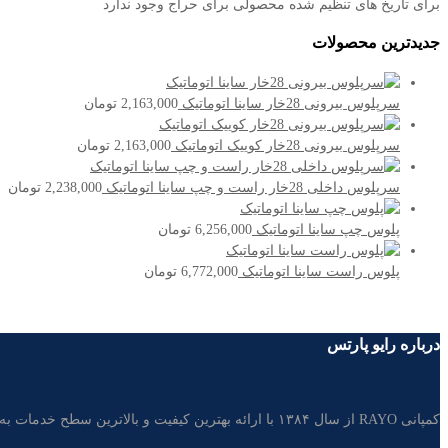
برای تاریخ های تنظیم شده محصولی برای حراج وجود ندارد
جدیدترین محصولات
سرپلوس بیرونی 28خار ساینا اتوماتیک
2,163,000
تومان
سرپلوس بیرونی 28خار کوییک اتوماتیک
2,163,000
تومان
سرپلوس داخلی 28خار راست و چپ ساینا اتوماتیک
2,238,000
تومان
پلوس چپ ساینا اتوماتیک
6,256,000
تومان
پلوس راست ساینا اتوماتیک
6,772,000
تومان
درباره رایو پارتس
کمپانی RAYO از سال ۱۳۸۴ با ارائه بهترین کیفیت و بالاترین سطح خدمات به مشتریان، تامین کننده غالب قطعات خودرو در بازار لوازم یدکی ایران است.