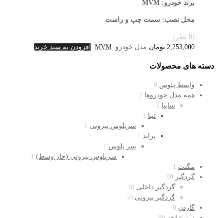
برند خودرو: MVM
محل نصب
: سمت چپ و راست
(0 نظر)
2,253,000
تومان
مدل خودرو:
MVM
افزودن به سبد خرید
دسته های محصولات
واسط پلوس
6
همه مدل خودروها
2
سایپا
2
تیبا
1
سرپلوس بیرونی
1
پراید
1
سر پلوس
1
سرپلوس بیرونی (خار وسط)
1
مگنت
1
گردگیر
90
گردگیر داخلی
40
گردگیر بیرونی
50
گاردن
8
سه شاخه
99