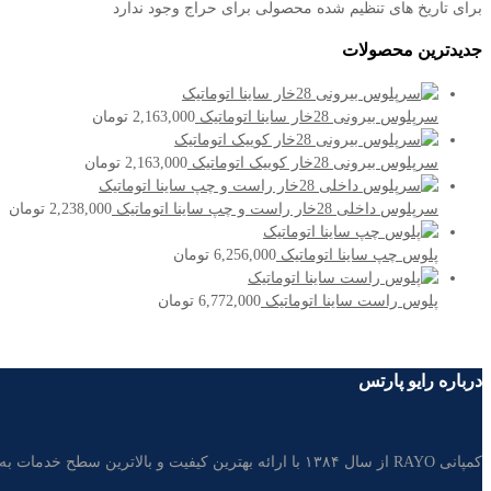
برای تاریخ های تنظیم شده محصولی برای حراج وجود ندارد
جدیدترین محصولات
سرپلوس بیرونی 28خار ساینا اتوماتیک
2,163,000
تومان
سرپلوس بیرونی 28خار کوییک اتوماتیک
2,163,000
تومان
سرپلوس داخلی 28خار راست و چپ ساینا اتوماتیک
2,238,000
تومان
پلوس چپ ساینا اتوماتیک
6,256,000
تومان
پلوس راست ساینا اتوماتیک
6,772,000
تومان
درباره رایو پارتس
کمپانی RAYO از سال ۱۳۸۴ با ارائه بهترین کیفیت و بالاترین سطح خدمات به مشتریان، تامین کننده غالب قطعات خودرو در بازار لوازم یدکی ایران است.