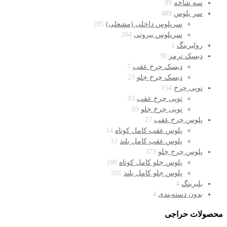
سه شاخه
99
سر پلوس
489
سرپلوس داخلی (مشعلی)
285
سرپلوس بیرونی
204
رولبرینگ
1
دیسک ترمز
30
دیسک چرخ عقب
7
دیسک چرخ جلو
23
توپی چرخ
154
توپی چرخ عقب
93
توپی چرخ جلو
69
پلوس چرخ عقب
27
پلوس عقب کامل کوتاه
14
پلوس عقب کامل بلند
13
پلوس چرخ جلو
373
پلوس جلو کامل کوتاه
188
پلوس جلو کامل بلند
201
بلبرینگ
4
بدون دسته‌بندی
4
محصولات حراجی