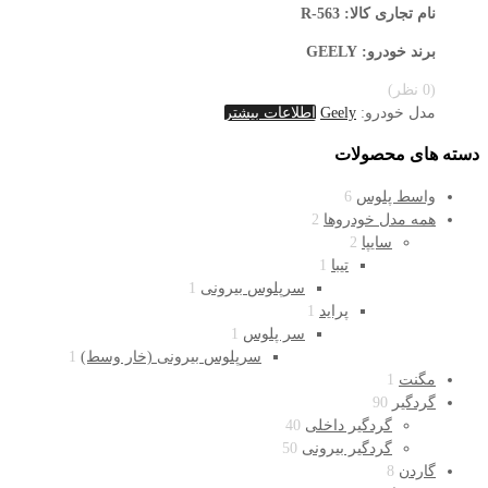
نام تجاری کالا
: R-563
برند خودرو: GEELY
(0 نظر)
مدل خودرو:
Geely
اطلاعات بیشتر
دسته های محصولات
واسط پلوس
6
همه مدل خودروها
2
سایپا
2
تیبا
1
سرپلوس بیرونی
1
پراید
1
سر پلوس
1
سرپلوس بیرونی (خار وسط)
1
مگنت
1
گردگیر
90
گردگیر داخلی
40
گردگیر بیرونی
50
گاردن
8