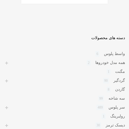
دسته های محصولات
واسط پلوس
6
همه مدل خودروها
2
مگنت
1
گردگیر
90
گاردن
8
سه شاخه
99
سر پلوس
489
رولبرینگ
1
دیسک ترمز
30