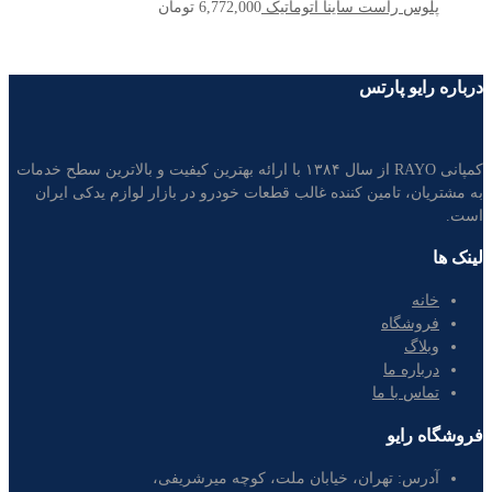
پلوس راست ساینا اتوماتیک
6,772,000
تومان
درباره رایو پارتس
کمپانی RAYO از سال ۱۳۸۴ با ارائه بهترین کیفیت و بالاترین سطح خدمات
به مشتریان، تامین کننده غالب قطعات خودرو در بازار لوازم یدکی ایران
است.
لینک ها
خانه
فروشگاه
وبلاگ
درباره ما
تماس با ما
فروشگاه رایو
آدرس:
تهران، خیابان ملت، کوچه میرشریفی،