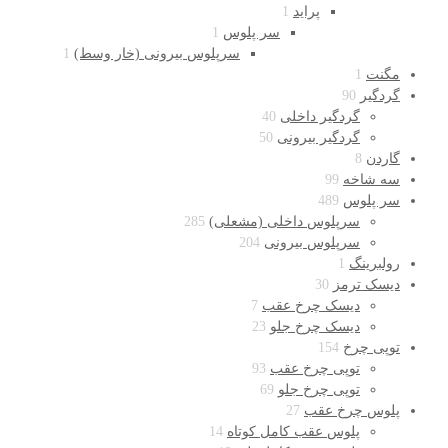
پراید
1
سر پلوس
1
سرپلوس بیرونی (خار وسط)
1
مگنت
1
گردگیر
90
گردگیر داخلی
40
گردگیر بیرونی
50
گاردن
8
سه شاخه
99
سر پلوس
489
سرپلوس داخلی (مشعلی)
285
سرپلوس بیرونی
204
رولبرینگ
1
دیسک ترمز
30
دیسک چرخ عقب
7
دیسک چرخ جلو
23
توپی چرخ
154
توپی چرخ عقب
93
توپی چرخ جلو
69
پلوس چرخ عقب
27
پلوس عقب کامل کوتاه
14