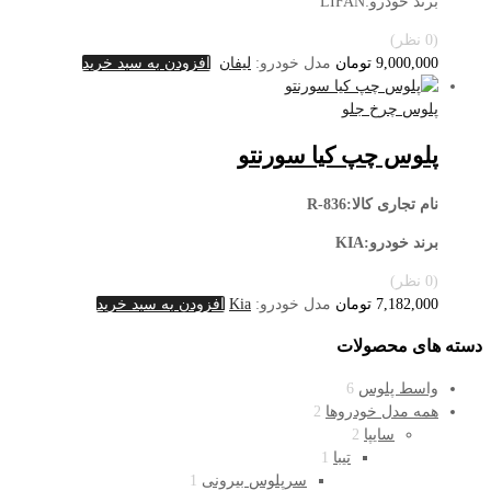
برند خودرو:LIFAN
(0 نظر)
9,000,000
تومان
مدل خودرو:
لیفان
افزودن به سبد خرید
پلوس چرخ جلو
پلوس چپ کیا سورنتو
نام تجاری کالا:R-836
برند خودرو:KIA
(0 نظر)
7,182,000
تومان
مدل خودرو:
Kia
افزودن به سبد خرید
دسته های محصولات
واسط پلوس
6
همه مدل خودروها
2
سایپا
2
تیبا
1
سرپلوس بیرونی
1