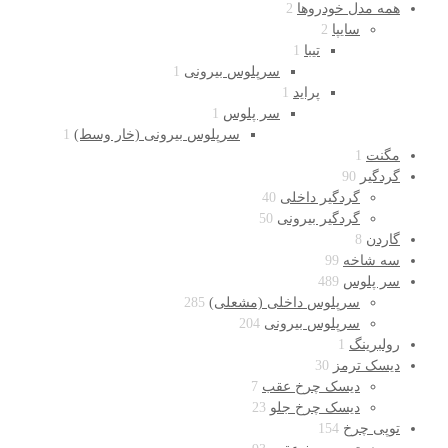
همه مدل خودروها
2
سایپا
2
تیبا
1
سرپلوس بیرونی
1
پراید
1
سر پلوس
1
سرپلوس بیرونی (خار وسط)
1
مگنت
1
گردگیر
90
گردگیر داخلی
40
گردگیر بیرونی
50
گاردن
8
سه شاخه
99
سر پلوس
489
سرپلوس داخلی (مشعلی)
285
سرپلوس بیرونی
204
رولبرینگ
1
دیسک ترمز
30
دیسک چرخ عقب
7
دیسک چرخ جلو
23
توپی چرخ
154