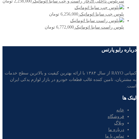
سرپلوس داخلی 28خار راست و چپ ساینا اتوماتیک
2,238,000
تومان
پلوس چپ ساینا اتوماتیک
6,256,000
تومان
پلوس راست ساینا اتوماتیک
6,772,000
تومان
درباره رایو پارتس
کمپانی RAYO از سال ۱۳۸۴ با ارائه بهترین کیفیت و بالاترین سطح خدمات
به مشتریان، تامین کننده غالب قطعات خودرو در بازار لوازم یدکی ایران
است.
لینک ها
خانه
فروشگاه
وبلاگ
درباره ما
تماس با ما