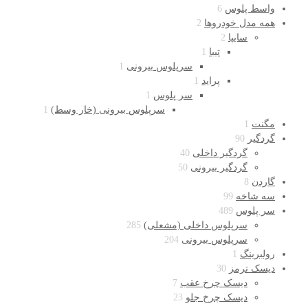
واسط پلوس
6
همه مدل خودروها
2
سایپا
2
تیبا
1
سرپلوس بیرونی
1
پراید
1
سر پلوس
1
سرپلوس بیرونی (خار وسط)
1
مگنت
1
گردگیر
90
گردگیر داخلی
40
گردگیر بیرونی
50
گاردن
8
سه شاخه
99
سر پلوس
489
سرپلوس داخلی (مشعلی)
285
سرپلوس بیرونی
204
رولبرینگ
1
دیسک ترمز
30
دیسک چرخ عقب
7
دیسک چرخ جلو
23