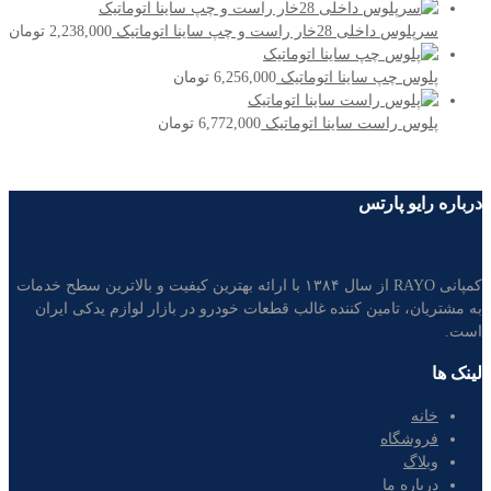
سرپلوس داخلی 28خار راست و چپ ساینا اتوماتیک
2,238,000
تومان
پلوس چپ ساینا اتوماتیک
6,256,000
تومان
پلوس راست ساینا اتوماتیک
6,772,000
تومان
درباره رایو پارتس
کمپانی RAYO از سال ۱۳۸۴ با ارائه بهترین کیفیت و بالاترین سطح خدمات
به مشتریان، تامین کننده غالب قطعات خودرو در بازار لوازم یدکی ایران
است.
لینک ها
خانه
فروشگاه
وبلاگ
درباره ما