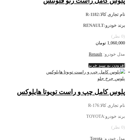
پلوس کامل راست رنو فلوئنس
نام تجاری کالا:R-1182
برند خودرو:RENAULT
(0 نظر)
1,060,000
تومان
مدل خودرو:
Renault
افزودن به سبد خرید
پلوس چرخ جلو
پلوس کامل چپ و راست تویوتا هایلوکس
نام تجاری کالا:R-176
برند خودرو:TOYOTA
(0 نظر)
مدل خودرو:
Toyota