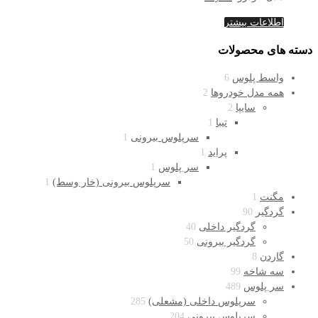
اطلاعات بیشتر
دسته های محصولات
واسط پلوس
6
همه مدل خودروها
2
سایپا
2
تیبا
1
سرپلوس بیرونی
1
پراید
1
سر پلوس
1
سرپلوس بیرونی (خار وسط)
1
مگنت
1
گردگیر
90
گردگیر داخلی
40
گردگیر بیرونی
50
گاردن
8
سه شاخه
99
سر پلوس
489
سرپلوس داخلی (مشعلی)
285
سرپلوس بیرونی
204