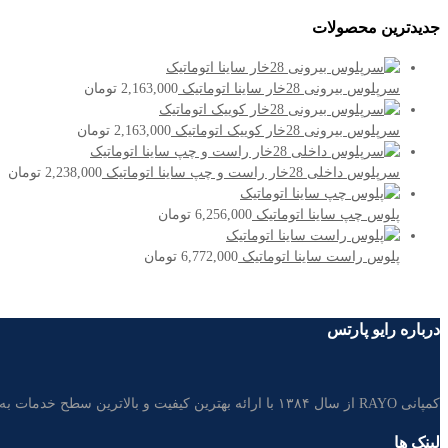
جدیدترین محصولات
سرپلوس بیرونی 28خار ساینا اتوماتیک
2,163,000
تومان
سرپلوس بیرونی 28خار کوییک اتوماتیک
2,163,000
تومان
سرپلوس داخلی 28خار راست و چپ ساینا اتوماتیک
2,238,000
تومان
پلوس چپ ساینا اتوماتیک
6,256,000
تومان
پلوس راست ساینا اتوماتیک
6,772,000
تومان
درباره رایو پارتس
کمپانی RAYO از سال ۱۳۸۴ با ارائه بهترین کیفیت و بالاترین سطح خدمات به مشتریان، تامین کننده غالب قطعات خودرو در بازار لوازم یدکی ایران است.
لینک ها