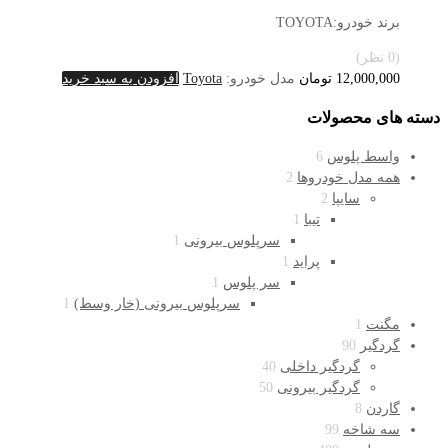
برند خودرو:TOYOTA
(0 نظر)
12,000,000
تومان
مدل خودرو:
Toyota
افزودن به سبد خرید
دسته های محصولات
واسط پلوس
6
همه مدل خودروها
2
سایپا
2
تیبا
1
سرپلوس بیرونی
1
پراید
1
سر پلوس
1
سرپلوس بیرونی (خار وسط)
1
مگنت
1
گردگیر
90
گردگیر داخلی
40
گردگیر بیرونی
50
گاردن
8
سه شاخه
99