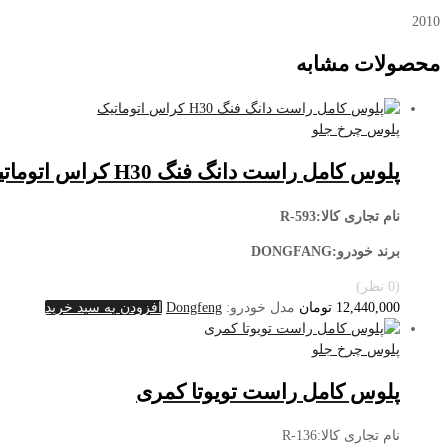
2010
محصولات مشابه
پلوس چرخ جلو
پلوس کامل راست دانگ فنگ H30 کراس اتوماتیک
نام تجاری کالا:R-593
برند خودرو:DONGFANG
(0 نظر)
12,440,000
تومان
مدل خودرو:
Dongfeng
افزودن به سبد خرید
پلوس چرخ جلو
پلوس کامل راست تویوتا کمری
نام تجاری کالا:R-136