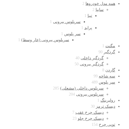
همه مدل خودروها
2
سایپا
2
تیبا
1
سرپلوس بیرونی
1
پراید
1
سر پلوس
1
سرپلوس بیرونی (خار وسط)
1
مگنت
1
گردگیر
90
گردگیر داخلی
40
گردگیر بیرونی
50
گاردن
8
سه شاخه
99
سر پلوس
489
سرپلوس داخلی (مشعلی)
285
سرپلوس بیرونی
204
رولبرینگ
1
دیسک ترمز
30
دیسک چرخ عقب
7
دیسک چرخ جلو
23
توپی چرخ
154