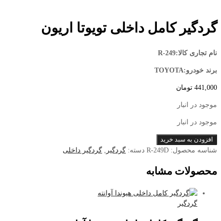
گردگیر کامل داخلی تویوتا اریون
نام تجاری کالا:R-249
برند خودرو:TOYOTA
441,000
تومان
موجود در انبار
موجود در انبار
گردگیر
افزودن به سبد خرید
کامل
شناسه محصول:
R-249D
دسته:
گردگیر
,
گردگیر داخلی
داخلی
محصولات مشابه
تویوتا
اریون
عدد
گردگیر