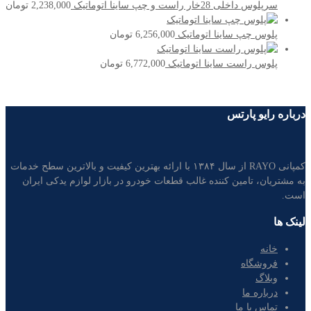
سرپلوس داخلی 28خار راست و چپ ساینا اتوماتیک
2,238,000
تومان
پلوس چپ ساینا اتوماتیک
6,256,000
تومان
پلوس راست ساینا اتوماتیک
6,772,000
تومان
درباره رایو پارتس
کمپانی RAYO از سال ۱۳۸۴ با ارائه بهترین کیفیت و بالاترین سطح خدمات
به مشتریان، تامین کننده غالب قطعات خودرو در بازار لوازم یدکی ایران
است.
لینک ها
خانه
فروشگاه
وبلاگ
درباره ما
تماس با ما