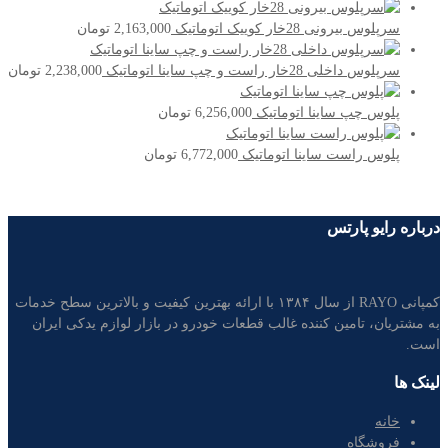
سرپلوس بیرونی 28خار کوییک اتوماتیک
2,163,000
تومان
سرپلوس داخلی 28خار راست و چپ ساینا اتوماتیک
2,238,000
تومان
پلوس چپ ساینا اتوماتیک
6,256,000
تومان
پلوس راست ساینا اتوماتیک
6,772,000
تومان
درباره رایو پارتس
کمپانی RAYO از سال ۱۳۸۴ با ارائه بهترین کیفیت و بالاترین سطح خدمات
به مشتریان، تامین کننده غالب قطعات خودرو در بازار لوازم یدکی ایران
است.
لینک ها
خانه
فروشگاه