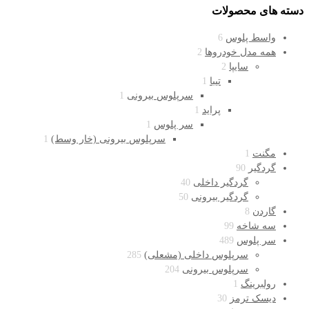
دسته های محصولات
واسط پلوس
6
همه مدل خودروها
2
سایپا
2
تیبا
1
سرپلوس بیرونی
1
پراید
1
سر پلوس
1
سرپلوس بیرونی (خار وسط)
1
مگنت
1
گردگیر
90
گردگیر داخلی
40
گردگیر بیرونی
50
گاردن
8
سه شاخه
99
سر پلوس
489
سرپلوس داخلی (مشعلی)
285
سرپلوس بیرونی
204
رولبرینگ
1
دیسک ترمز
30