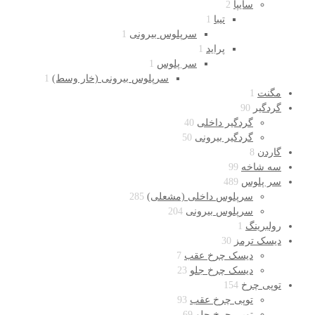
سایپا
2
تیبا
1
سرپلوس بیرونی
1
پراید
1
سر پلوس
1
سرپلوس بیرونی (خار وسط)
1
مگنت
1
گردگیر
90
گردگیر داخلی
40
گردگیر بیرونی
50
گاردن
8
سه شاخه
99
سر پلوس
489
سرپلوس داخلی (مشعلی)
285
سرپلوس بیرونی
204
رولبرینگ
1
دیسک ترمز
30
دیسک چرخ عقب
7
دیسک چرخ جلو
23
توپی چرخ
154
توپی چرخ عقب
93
توپی چرخ جلو
69