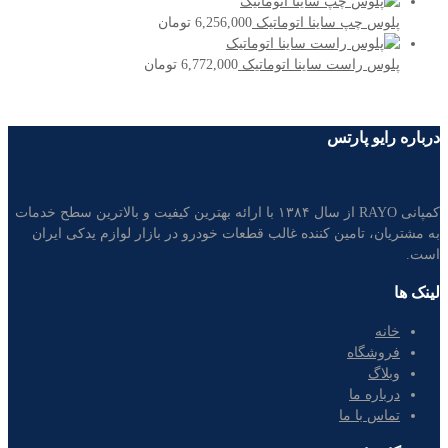
پلوس چپ ساینا اتوماتیک
6,256,000
تومان
پلوس راست ساینا اتوماتیک
6,772,000
تومان
درباره رایو پارتس
کمپانی RAYO از سال ۱۳۸۴ با ارائه بهترین کیفیت و بالاترین سطح خدمات
به مشتریان، تامین کننده غالب قطعات خودرو در بازار لوازم یدکی ایران
است.
لینک ها
خانه
فروشگاه
وبلاگ
درباره ما
تماس با ما