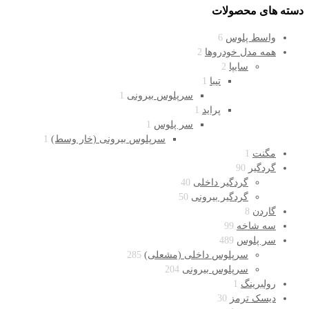
دسته های محصولات
واسط پلوس
6
همه مدل خودروها
2
سایپا
2
تیبا
1
سرپلوس بیرونی
1
پراید
1
سر پلوس
1
سرپلوس بیرونی (خار وسط)
1
مگنت
1
گردگیر
90
گردگیر داخلی
40
گردگیر بیرونی
50
گاردن
8
سه شاخه
99
سر پلوس
489
سرپلوس داخلی (مشعلی)
285
سرپلوس بیرونی
204
رولبرینگ
1
دیسک ترمز
30