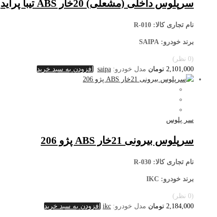
سرپلوس داخلی (مشعلی) 20خار ABS تیبا پراید
نام تجاری کالا
: R-010
برند خودرو: SAIPA
(0 نظر)
2,101,000
تومان
مدل خودرو:
saipa
افزودن به سبد خرید
سر پلوس
سرپلوس بیرونی 21خار ABS پژو 206
نام تجاری کالا
: R-030
برند خودرو: IKC
(0 نظر)
2,184,000
تومان
مدل خودرو:
ikc
افزودن به سبد خرید