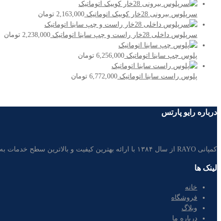
سرپلوس بیرونی 28خار کوییک اتوماتیک
2,163,000
تومان
سرپلوس داخلی 28خار راست و چپ ساینا اتوماتیک
2,238,000
تومان
پلوس چپ ساینا اتوماتیک
6,256,000
تومان
پلوس راست ساینا اتوماتیک
6,772,000
تومان
درباره رایو پارتس
کمپانی RAYO از سال ۱۳۸۴ با ارائه بهترین کیفیت و بالاترین سطح خدمات به مشتریان، تامین کننده غالب قطعات خودرو در بازار لوازم یدکی ایران است.
لینک ها
خانه
فروشگاه
وبلاگ
درباره ما