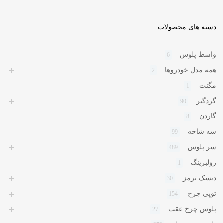
دسته های محصولات
واسط پلوس
6
همه مدل خودروها
2
مگنت
1
گردگیر
90
گاردن
8
سه شاخه
99
سر پلوس
489
رولبرینگ
1
دیسک ترمز
30
توپی چرخ
154
پلوس چرخ عقب
27